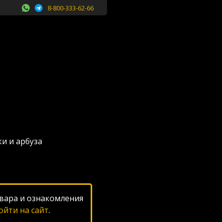
8-800-333-62-66
и и арбуза
вара и ознакомления
ойти на сайт
.