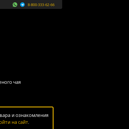
8-800-333-62-66
еного чая
вара и ознакомления
ойти на сайт
.