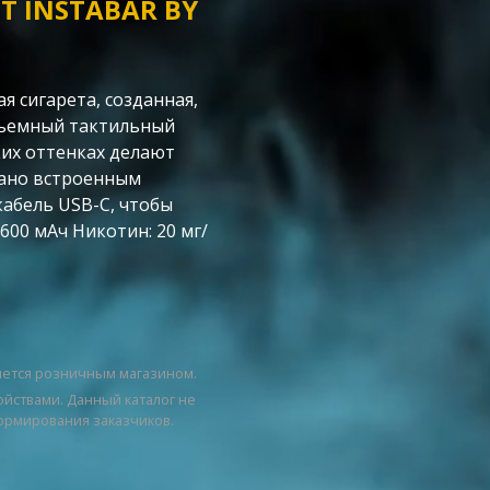
 INSTABAR BY
я сигарета, созданная,
объемный тактильный
ких оттенках делают
вано встроенным
кабель USB-C, чтобы
600 мАч Никотин: 20 мг/
яется розничным магазином.
ойствами. Данный каталог не
ормирования заказчиков.