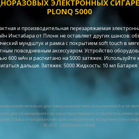
НОРАЗОВЫХ ЭЛЕКТРОННЫХ СИГАРЕТ
PLONQ 5000
пактная и производительная перезаряжаемая электронна
айн Инстабара от Плонк не оставляет других шансов: 
ческий мундштук и рамка с покрытием soft touch в мяг
ортным повседневным аксессуаром. Устройство оборудо
 600 мАч и рассчитано на 5000 затяжек. Используйте 
гаться дальше. Затяжек: 5000 Жидкость: 10 мл Батарея: 
ачен исключительно для совершеннолетних пользователей и не явл
логе для ознакомления с их характеристиками и потребительскими св
одаже товара и предназначен для ознакомления ассортиментом и инф
© 2015 - 2026 Smoke Beach