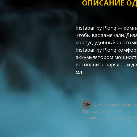
ОПИСАНИЕ ОД
Instabar by Plonq — ком
чтобы вас замечали. Диз
корпус, удобный анатоми
Instabar by Plonq комф
аккумулятором мощностью
восполнить заряд — и дви
мл
18+
Данный сайт предназн
Товары представлены в ката
является офертой по пр